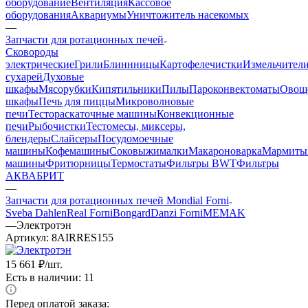
оборудование
Вентиляция
Кассовое
оборудования
Аквариумы
Уничтожитель насекомых
—
Запчасти для ротационных печей
Cковороды
электрические
Грили
Блиннницы
Картофелечистки
Измельчител
сухарей
Духовые
шкафы
Мясорубки
Кипятильники
Пилы
Пароконвектоматы
Овощ
шкафы
Печь для пиццы
Микроволновые
печи
Тестораскаточные машины
Конвекционные
печи
Рыбочистки
Тестомесы, миксеры,
блендеры
Слайсеры
Посудомоечные
машины
Кофемашины
Соковыжималки
Макароноварка
Мармиты
машины
Фритюрницы
Термостаты
Фильтры BWT
Фильтры
АКВАБРИТ
—
Запчасти для ротационных печей Mondial Forni
Sveba Dahlen
Real Forni
Bongard
Danzi Forni
MEMAK
—
Электротэн
Артикул:
8AIRRES155
15 661
₽
/шт.
Есть в наличии: 11
Перед оплатой заказа: