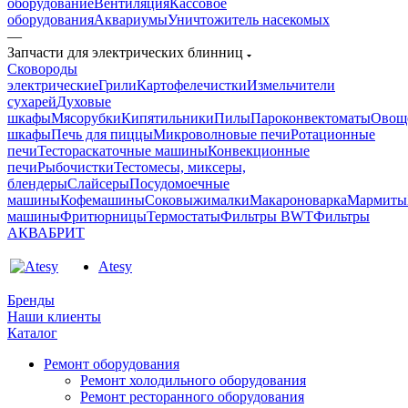
оборудование
Вентиляция
Кассовое
оборудования
Аквариумы
Уничтожитель насекомых
—
Запчасти для электрических блинниц
Cковороды
электрические
Грили
Картофелечистки
Измельчители
сухарей
Духовые
шкафы
Мясорубки
Кипятильники
Пилы
Пароконвектоматы
Овощ
шкафы
Печь для пиццы
Микроволновые печи
Ротационные
печи
Тестораскаточные машины
Конвекционные
печи
Рыбочистки
Тестомесы, миксеры,
блендеры
Слайсеры
Посудомоечные
машины
Кофемашины
Соковыжималки
Макароноварка
Мармиты
машины
Фритюрницы
Термостаты
Фильтры BWT
Фильтры
АКВАБРИТ
Atesy
Бренды
Наши клиенты
Каталог
Ремонт оборудования
Ремонт холодильного оборудования
Ремонт ресторанного оборудования