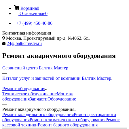
Корзина
0
Отложенные
0
+7 (499) 450-46-86
Контактная информация
Москва, Проектируемый пр-д, №4062, 6с1
24@balticmaster.ru
Ремонт аквариумного оборудования
Сервисный центр Балтик Мастер
—
Каталог услуг и запчастей от компании Балтик Мастер
—
Ремонт оборудования
Техническое обслуживание
Монтаж
оборудования
Запчасти
Оборудование
Ремонтируем оборудование с 1993 года
—
Диагностика и ремонт торговых аквариумов;
Ремонт аквариумного оборудования
Ремонт и обслуживание аквариумного оборудования;
Ремонт холодильного оборудования
Ремонт ресторанного
Срочный выезд по Москве и Московской области;
оборудования
Ремонт климатического оборудования
Ремонт
Гарантия на проведенные работы и запчасти.
кассовой техники
Ремонт барного оборудования