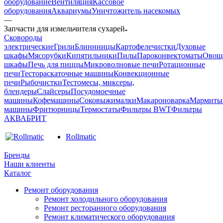
оборудование
Вентиляция
Кассовое
оборудования
Аквариумы
Уничтожитель насекомых
—
Запчасти для измельчителя сухарей
Cковороды
электрические
Грили
Блиннницы
Картофелечистки
Духовые
шкафы
Мясорубки
Кипятильники
Пилы
Пароконвектоматы
Овощ
шкафы
Печь для пиццы
Микроволновые печи
Ротационные
печи
Тестораскаточные машины
Конвекционные
печи
Рыбочистки
Тестомесы, миксеры,
блендеры
Слайсеры
Посудомоечные
машины
Кофемашины
Соковыжималки
Макароноварка
Мармиты
машины
Фритюрницы
Термостаты
Фильтры BWT
Фильтры
АКВАБРИТ
Rollmatic
Бренды
Наши клиенты
Каталог
Ремонт оборудования
Ремонт холодильного оборудования
Ремонт ресторанного оборудования
Ремонт климатического оборудования