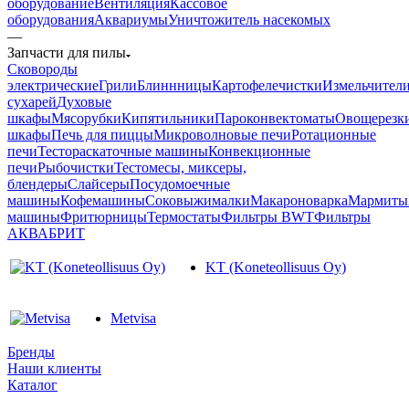
оборудование
Вентиляция
Кассовое
оборудования
Аквариумы
Уничтожитель насекомых
—
Запчасти для пилы
Cковороды
электрические
Грили
Блиннницы
Картофелечистки
Измельчител
сухарей
Духовые
шкафы
Мясорубки
Кипятильники
Пароконвектоматы
Овощерезк
шкафы
Печь для пиццы
Микроволновые печи
Ротационные
печи
Тестораскаточные машины
Конвекционные
печи
Рыбочистки
Тестомесы, миксеры,
блендеры
Слайсеры
Посудомоечные
машины
Кофемашины
Соковыжималки
Макароноварка
Мармиты
машины
Фритюрницы
Термостаты
Фильтры BWT
Фильтры
АКВАБРИТ
KT (Koneteollisuus Oy)
Metvisa
Бренды
Наши клиенты
Каталог