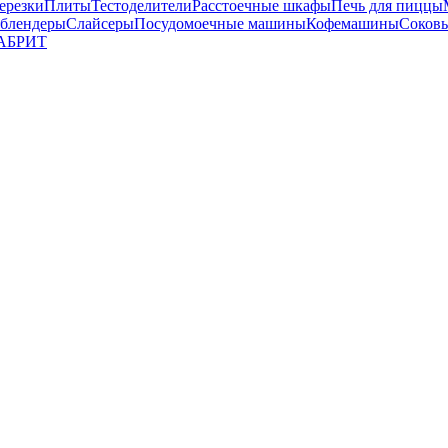
ерезки
Плиты
Тестоделители
Расстоечные шкафы
Печь для пиццы
 блендеры
Слайсеры
Посудомоечные машины
Кофемашины
Соков
АБРИТ