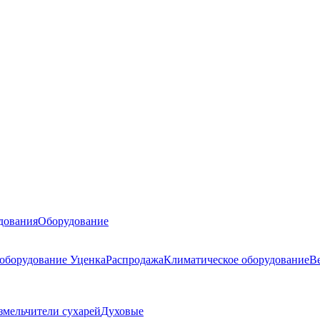
дования
Оборудование
 оборудование
Уценка
Распродажа
Климатическое оборудование
В
змельчители сухарей
Духовые