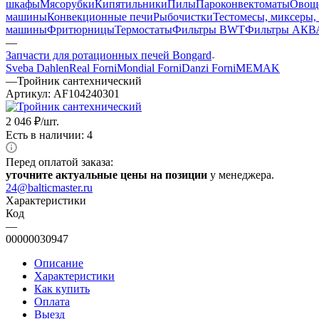
шкафы
Мясорубки
Кипятильники
Пилы
Пароконвектоматы
Овощ
машины
Конвекционные печи
Рыбочистки
Тестомесы, миксеры,
машины
Фритюрницы
Термостаты
Фильтры BWT
Фильтры АКВ
—
Запчасти для ротационных печей Bongard
Sveba Dahlen
Real Forni
Mondial Forni
Danzi Forni
MEMAK
—
Тройник сантехнический
Артикул:
AF104240301
2 046
₽
/шт.
Есть в наличии: 4
Перед оплатой заказа:
уточните актуальные цены на позиции
у менеджера.
24@balticmaster.ru
Характеристики
Код
—
00000030947
Описание
Характеристики
Как купить
Оплата
Выезд