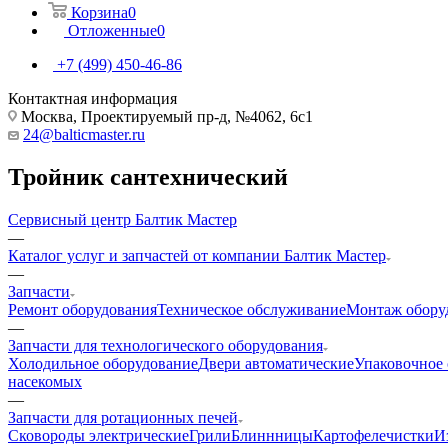
Корзина
0
Отложенные
0
+7 (499) 450-46-86
Контактная информация
Москва, Проектируемый пр-д, №4062, 6с1
24@balticmaster.ru
Тройник сантехнический
Сервисный центр Балтик Мастер
—
Каталог услуг и запчастей от компании Балтик Мастер
—
Запчасти
Ремонт оборудования
Техническое обслуживание
Монтаж обору
—
Запчасти для технологического оборудования
Холодильное оборудование
Двери автоматические
Упаковочное
насекомых
—
Запчасти для ротационных печей
Cковороды электрические
Грили
Блиннницы
Картофелечистки
И