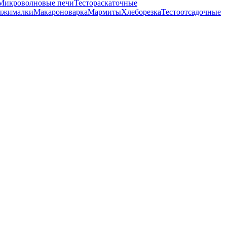
Микроволновые печи
Тестораскаточные
ыжималки
Макароноварка
Мармиты
Хлеборезка
Тестоотсадочные