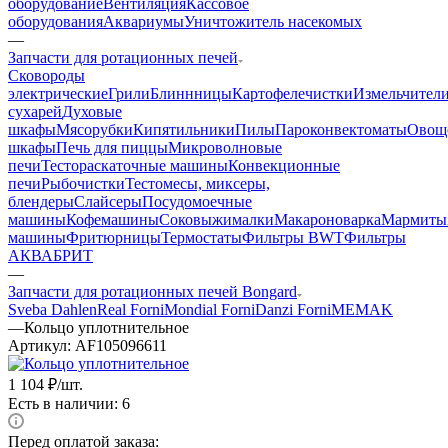
оборудование
Вентиляция
Кассовое
оборудования
Аквариумы
Уничтожитель насекомых
—
Запчасти для ротационных печей
Cковороды
электрические
Грили
Блиннницы
Картофелечистки
Измельчител
сухарей
Духовые
шкафы
Мясорубки
Кипятильники
Пилы
Пароконвектоматы
Овощ
шкафы
Печь для пиццы
Микроволновые
печи
Тестораскаточные машины
Конвекционные
печи
Рыбочистки
Тестомесы, миксеры,
блендеры
Слайсеры
Посудомоечные
машины
Кофемашины
Соковыжималки
Макароноварка
Мармиты
машины
Фритюрницы
Термостаты
Фильтры BWT
Фильтры
АКВАБРИТ
—
Запчасти для ротационных печей Bongard
Sveba Dahlen
Real Forni
Mondial Forni
Danzi Forni
MEMAK
—
Кольцо уплотнительное
Артикул:
AF105096611
1 104
₽
/шт.
Есть в наличии: 6
Перед оплатой заказа: