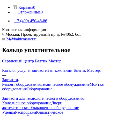
Корзина
0
Отложенные
0
+7 (499) 450-46-86
Контактная информация
Москва, Проектируемый пр-д, №4062, 6с1
24@balticmaster.ru
Кольцо уплотнительное
Сервисный центр Балтик Мастер
—
Каталог услуг и запчастей от компании Балтик Мастер
—
Запчасти
Ремонт оборудования
Техническое обслуживание
Монтаж
оборудования
Оборудование
—
Запчасти для технологического оборудования
Холодильное оборудование
Двери
автоматические
Упаковочное оборудование
Уценка
Распродажа
Климатическое