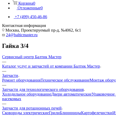
Корзина
0
Отложенные
0
+7 (499) 450-46-86
Контактная информация
Москва, Проектируемый пр-д, №4062, 6с1
24@balticmaster.ru
Гайка 3/4
Сервисный центр Балтик Мастер
—
Каталог услуг и запчастей от компании Балтик Мастер
—
Запчасти
Ремонт оборудования
Техническое обслуживание
Монтаж обору
—
Запчасти для технологического оборудования
Холодильное оборудование
Двери автоматические
Упаковочное
насекомых
—
Запчасти для ротационных печей
Cковороды электрические
Грили
Блиннницы
Картофелечистки
И