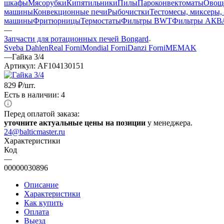
шкафы
Мясорубки
Кипятильники
Пилы
Пароконвектоматы
Овощ
машины
Конвекционные печи
Рыбочистки
Тестомесы, миксеры,
машины
Фритюрницы
Термостаты
Фильтры BWT
Фильтры АКВ
—
Запчасти для ротационных печей Bongard
Sveba Dahlen
Real Forni
Mondial Forni
Danzi Forni
MEMAK
—
Гайка 3/4
Артикул:
AF104130151
829
₽
/шт.
Есть в наличии: 4
Перед оплатой заказа:
уточните актуальные цены на позиции
у менеджера.
24@balticmaster.ru
Характеристики
Код
—
00000030896
Описание
Характеристики
Как купить
Оплата
Выезд