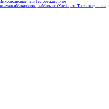
Микроволновые печи
Тестораскаточные
ыжималки
Макароноварка
Мармиты
Хлеборезка
Тестоотсадочные