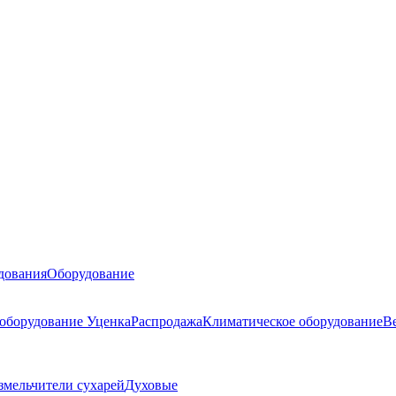
дования
Оборудование
 оборудование
Уценка
Распродажа
Климатическое оборудование
В
змельчители сухарей
Духовые