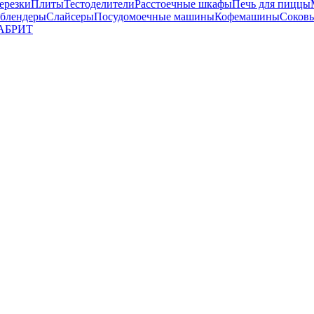
ерезки
Плиты
Тестоделители
Расстоечные шкафы
Печь для пиццы
 блендеры
Слайсеры
Посудомоечные машины
Кофемашины
Соков
АБРИТ