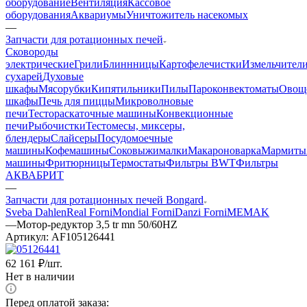
оборудование
Вентиляция
Кассовое
оборудования
Аквариумы
Уничтожитель насекомых
—
Запчасти для ротационных печей
Cковороды
электрические
Грили
Блиннницы
Картофелечистки
Измельчител
сухарей
Духовые
шкафы
Мясорубки
Кипятильники
Пилы
Пароконвектоматы
Овощ
шкафы
Печь для пиццы
Микроволновые
печи
Тестораскаточные машины
Конвекционные
печи
Рыбочистки
Тестомесы, миксеры,
блендеры
Слайсеры
Посудомоечные
машины
Кофемашины
Соковыжималки
Макароноварка
Мармиты
машины
Фритюрницы
Термостаты
Фильтры BWT
Фильтры
АКВАБРИТ
—
Запчасти для ротационных печей Bongard
Sveba Dahlen
Real Forni
Mondial Forni
Danzi Forni
MEMAK
—
Мотор-редуктор 3,5 tr mn 50/60HZ
Артикул:
AF105126441
62 161
₽
/шт.
Нет в наличии
Перед оплатой заказа: