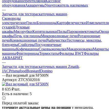
оборудование
Вентиляция
Кассовое
оборудования
Аквариумы
Уничтожитель насекомых
—
Запчасти для тестораскаточных машин
Cковороды
электрические
Грили
Блиннницы
Картофелечистки
Измельчител
сухарей
Духовые
шкафы
Мясорубки
Кипятильники
Пилы
Пароконвектоматы
Овощ
шкафы
Печь для пиццы
Микроволновые печи
Ротационные
печи
Конвекционные печи
Рыбочистки
Тестомесы, миксеры,
блендеры
Слайсеры
Посудомоечные
машины
Кофемашины
Соковыжималки
Макароноварка
Мармиты
машины
Фритюрницы
Термостаты
Фильтры BWT
Фильтры
АКВАБРИТ
—
Запчасти для тестораскаточных машин Zmatik
JAC
Prismafood
Bongard
Domino
—
Вал ведомый для SF500N
Артикул:
ZTCS502016
8 635
₽
/шт.
Есть в наличии: 5
Перед оплатой заказа:
уточните актуальные цены на позиции
у менеджера.