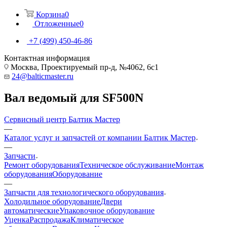
Корзина
0
Отложенные
0
+7 (499) 450-46-86
Контактная информация
Москва, Проектируемый пр-д, №4062, 6с1
24@balticmaster.ru
Вал ведомый для SF500N
Сервисный центр Балтик Мастер
—
Каталог услуг и запчастей от компании Балтик Мастер
—
Запчасти
Ремонт оборудования
Техническое обслуживание
Монтаж
оборудования
Оборудование
—
Запчасти для технологического оборудования
Холодильное оборудование
Двери
автоматические
Упаковочное оборудование
Уценка
Распродажа
Климатическое