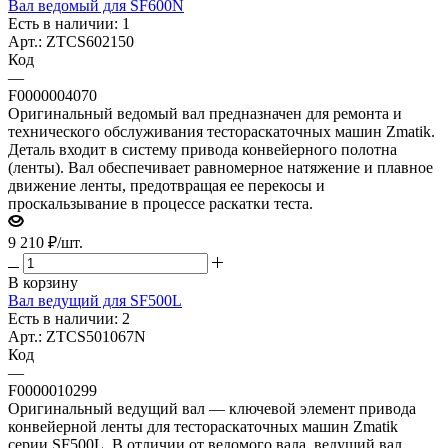
Вал ведомый для SF600N
Есть в наличии: 1
Арт.: ZTCS602150
Код
—
F0000004070
Оригинальный ведомый вал предназначен для ремонта и
технического обслуживания тестораскаточных машин Zmatik.
Деталь входит в систему привода конвейерного полотна
(ленты). Вал обеспечивает равномерное натяжение и плавное
движение ленты, предотвращая ее перекосы и
проскальзывание в процессе раскатки теста.
9 210
₽
/шт.
В корзину
Вал ведущий для SF500L
Есть в наличии: 2
Арт.: ZTCS501067N
Код
—
F0000010299
Оригинальный ведущий вал — ключевой элемент привода
конвейерной ленты для тестораскаточных машин Zmatik
серии SF500L. В отличии от ведомого вала, ведущий вал