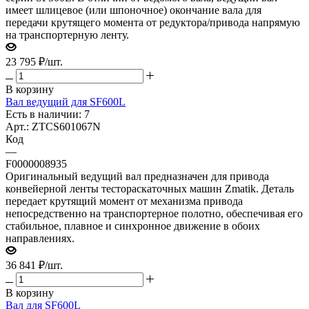
имеет шлицевое (или шпоночное) окончание вала для
передачи крутящего момента от редуктора/привода напрямую
на транспортерную ленту.
23 795
₽
/шт.
В корзину
Вал ведущий для SF600L
Есть в наличии: 7
Арт.: ZTCS601067N
Код
—
F0000008935
Оригинальный ведущий вал предназначен для привода
конвейерной ленты тестораскаточных машин Zmatik. Деталь
передает крутящий момент от механизма привода
непосредственно на транспортерное полотно, обеспечивая его
стабильное, плавное и синхронное движение в обоих
направлениях.
36 841
₽
/шт.
В корзину
Вал для SF600L