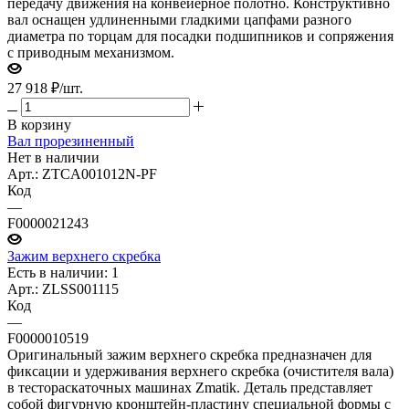
передачу движения на конвейерное полотно. Конструктивно
вал оснащен удлиненными гладкими цапфами разного
диаметра по торцам для посадки подшипников и сопряжения
с приводным механизмом.
27 918
₽
/шт.
В корзину
Вал прорезиненный
Нет в наличии
Арт.: ZTCA001012N-PF
Код
—
F0000021243
Зажим верхнего скребка
Есть в наличии: 1
Арт.: ZLSS001115
Код
—
F0000010519
Оригинальный зажим верхнего скребка предназначен для
фиксации и удерживания верхнего скребка (очистителя вала)
в тестораскаточных машинах Zmatik. Деталь представляет
собой фигурную кронштейн-пластину специальной формы с