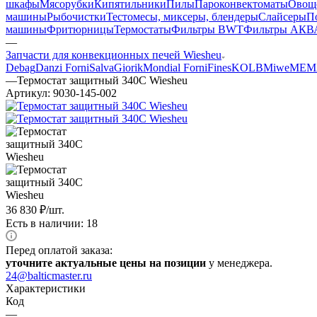
шкафы
Мясорубки
Кипятильники
Пилы
Пароконвектоматы
Овощ
машины
Рыбочистки
Тестомесы, миксеры, блендеры
Слайсеры
П
машины
Фритюрницы
Термостаты
Фильтры BWT
Фильтры АКВ
—
Запчасти для конвекционных печей Wiesheu
Debag
Danzi Forni
Salva
Giorik
Mondial Forni
Fines
KOLB
Miwe
MEM
—
Термостат защитный 340С Wiesheu
Артикул:
9030-145-002
36 830
₽
/шт.
Есть в наличии: 18
Перед оплатой заказа:
уточните актуальные цены на позиции
у менеджера.
24@balticmaster.ru
Характеристики
Код
—