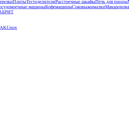
ерезки
Плиты
Тестоделители
Расстоечные шкафы
Печь для пиццы
осудомоечные машины
Кофемашины
Соковыжималки
Макаронова
АБРИТ
AK
Unox