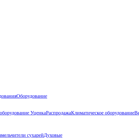
дования
Оборудование
 оборудование
Уценка
Распродажа
Климатическое оборудование
В
змельчители сухарей
Духовые