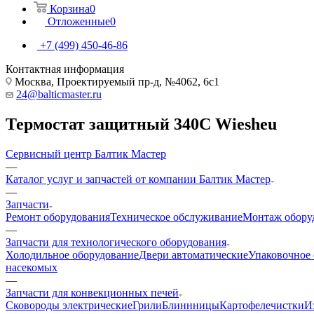
Корзина
0
Отложенные
0
+7 (499) 450-46-86
Контактная информация
Москва, Проектируемый пр-д, №4062, 6с1
24@balticmaster.ru
Термостат защитный 340С Wiesheu
Сервисный центр Балтик Мастер
—
Каталог услуг и запчастей от компании Балтик Мастер
—
Запчасти
Ремонт оборудования
Техническое обслуживание
Монтаж обору
—
Запчасти для технологического оборудования
Холодильное оборудование
Двери автоматические
Упаковочное
насекомых
—
Запчасти для конвекционных печей
Cковороды электрические
Грили
Блиннницы
Картофелечистки
И