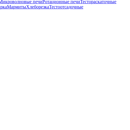
Микроволновые печи
Ротационные печи
Тестораскаточные
рка
Мармиты
Хлеборезка
Тестоотсадочные