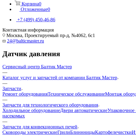
Корзина
0
Отложенные
0
+7 (499) 450-46-86
Контактная информация
Москва, Проектируемый пр-д, №4062, 6с1
24@balticmaster.ru
Датчик давления
Сервисный центр Балтик Мастер
—
Каталог услуг и запчастей от компании Балтик Мастер
—
Запчасти
Ремонт оборудования
Техническое обслуживание
Монтаж обору
—
Запчасти для технологического оборудования
Холодильное оборудование
Двери автоматические
Упаковочное
насекомых
—
Запчасти для конвекционных печей
Cковороды электрические
Грили
Блиннницы
Картофелечистки
И