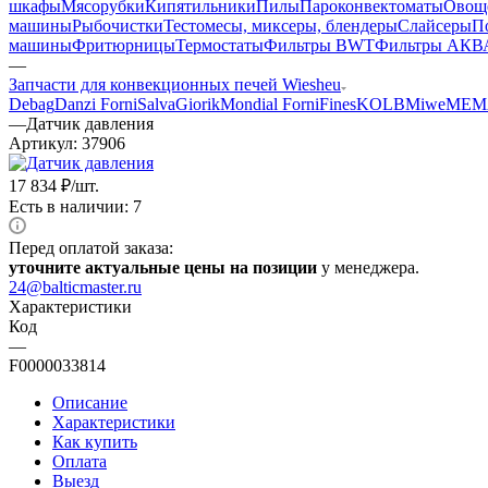
шкафы
Мясорубки
Кипятильники
Пилы
Пароконвектоматы
Овощ
машины
Рыбочистки
Тестомесы, миксеры, блендеры
Слайсеры
П
машины
Фритюрницы
Термостаты
Фильтры BWT
Фильтры АКВ
—
Запчасти для конвекционных печей Wiesheu
Debag
Danzi Forni
Salva
Giorik
Mondial Forni
Fines
KOLB
Miwe
MEM
—
Датчик давления
Артикул:
37906
17 834
₽
/шт.
Есть в наличии: 7
Перед оплатой заказа:
уточните актуальные цены на позиции
у менеджера.
24@balticmaster.ru
Характеристики
Код
—
F0000033814
Описание
Характеристики
Как купить
Оплата
Выезд