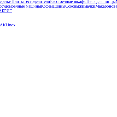
ерезки
Плиты
Тестоделители
Расстоечные шкафы
Печь для пиццы
осудомоечные машины
Кофемашины
Соковыжималки
Макаронова
АБРИТ
AK
Unox