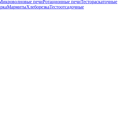
Микроволновые печи
Ротационные печи
Тестораскаточные
рка
Мармиты
Хлеборезка
Тестоотсадочные