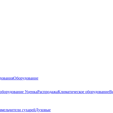
дования
Оборудование
 оборудование
Уценка
Распродажа
Климатическое оборудование
В
змельчители сухарей
Духовые