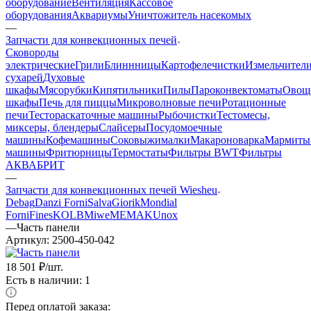
оборудование
Вентиляция
Кассовое
оборудования
Аквариумы
Уничтожитель насекомых
—
Запчасти для конвекционных печей
Cковороды
электрические
Грили
Блиннницы
Картофелечистки
Измельчител
сухарей
Духовые
шкафы
Мясорубки
Кипятильники
Пилы
Пароконвектоматы
Овощ
шкафы
Печь для пиццы
Микроволновые печи
Ротационные
печи
Тестораскаточные машины
Рыбочистки
Тестомесы,
миксеры, блендеры
Слайсеры
Посудомоечные
машины
Кофемашины
Соковыжималки
Макароноварка
Мармиты
машины
Фритюрницы
Термостаты
Фильтры BWT
Фильтры
АКВАБРИТ
—
Запчасти для конвекционных печей Wiesheu
Debag
Danzi Forni
Salva
Giorik
Mondial
Forni
Fines
KOLB
Miwe
MEMAK
Unox
—
Часть панели
Артикул:
2500-450-042
18 501
₽
/шт.
Есть в наличии: 1
Перед оплатой заказа: