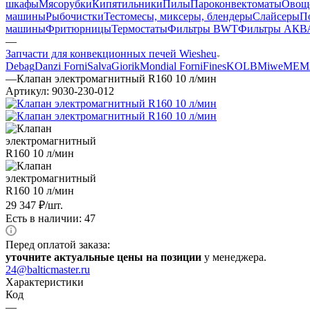
шкафы
Мясорубки
Кипятильники
Пилы
Пароконвектоматы
Овощ
машины
Рыбочистки
Тестомесы, миксеры, блендеры
Слайсеры
П
машины
Фритюрницы
Термостаты
Фильтры BWT
Фильтры АКВ
—
Запчасти для конвекционных печей Wiesheu
Debag
Danzi Forni
Salva
Giorik
Mondial Forni
Fines
KOLB
Miwe
MEM
—
Клапан электромагнитный R160 10 л/мин
Артикул:
9030-230-012
29 347
₽
/шт.
Есть в наличии: 47
Перед оплатой заказа:
уточните актуальные цены на позиции
у менеджера.
24@balticmaster.ru
Характеристики
Код
—