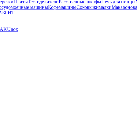
ерезки
Плиты
Тестоделители
Расстоечные шкафы
Печь для пиццы
осудомоечные машины
Кофемашины
Соковыжималки
Макаронова
АБРИТ
AK
Unox