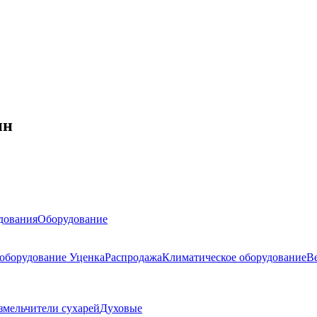
ин
дования
Оборудование
 оборудование
Уценка
Распродажа
Климатическое оборудование
В
змельчители сухарей
Духовые