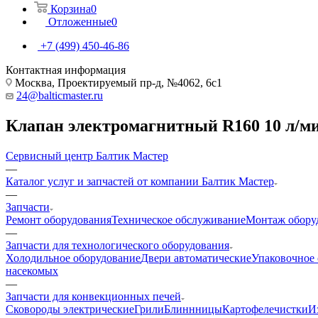
Корзина
0
Отложенные
0
+7 (499) 450-46-86
Контактная информация
Москва, Проектируемый пр-д, №4062, 6с1
24@balticmaster.ru
Клапан электромагнитный R160 10 л/м
Сервисный центр Балтик Мастер
—
Каталог услуг и запчастей от компании Балтик Мастер
—
Запчасти
Ремонт оборудования
Техническое обслуживание
Монтаж обору
—
Запчасти для технологического оборудования
Холодильное оборудование
Двери автоматические
Упаковочное
насекомых
—
Запчасти для конвекционных печей
Cковороды электрические
Грили
Блиннницы
Картофелечистки
И