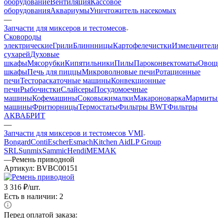
оборудование
Вентиляция
Кассовое
оборудования
Аквариумы
Уничтожитель насекомых
—
Запчасти для миксеров и тестомесов
Cковороды
электрические
Грили
Блиннницы
Картофелечистки
Измельчител
сухарей
Духовые
шкафы
Мясорубки
Кипятильники
Пилы
Пароконвектоматы
Овощ
шкафы
Печь для пиццы
Микроволновые печи
Ротационные
печи
Тестораскаточные машины
Конвекционные
печи
Рыбочистки
Слайсеры
Посудомоечные
машины
Кофемашины
Соковыжималки
Макароноварка
Мармиты
машины
Фритюрницы
Термостаты
Фильтры BWT
Фильтры
АКВАБРИТ
—
Запчасти для миксеров и тестомесов VMI
Bongard
Conti
Escher
Esmach
Kitchen Aid
LP Group
SRL
Sunmix
Sammic
Hendi
MEMAK
—
Ремень приводной
Артикул:
BVBC00151
3 316
₽
/шт.
Есть в наличии: 2
Перед оплатой заказа: