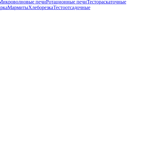
Микроволновые печи
Ротационные печи
Тестораскаточные
рка
Мармиты
Хлеборезка
Тестоотсадочные