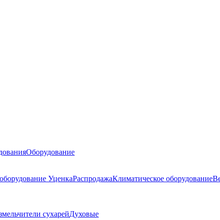
дования
Оборудование
 оборудование
Уценка
Распродажа
Климатическое оборудование
В
змельчители сухарей
Духовые