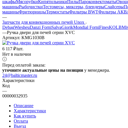
шкафы
Мясорубки
Кипятильники
Пилы
Пароконвектоматы
Овощ
машины
Рыбочистки
Тестомесы, миксеры, блендеры
Слайсеры
П
машины
Фритюрницы
Термостаты
Фильтры BWT
Фильтры АКВ
—
Запчасти для конвекционных печей Unox
Debag
Wiesheu
Danzi Forni
Salva
Giorik
Mondial Forni
Fines
KOLB
Mi
—
Ручка двери для печей серии XVC
Артикул:
KMG1030B
6 117
₽
/шт.
Нет в наличии
Перед оплатой заказа:
уточните актуальные цены на позиции
у менеджера.
24@balticmaster.ru
Характеристики
Код
—
00000032935
Описание
Характеристики
Как купить
Оплата
Выезд