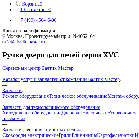
Корзина
0
Отложенные
0
+7 (499) 450-46-86
Контактная информация
Москва, Проектируемый пр-д, №4062, 6с1
24@balticmaster.ru
Ручка двери для печей серии XVC
Сервисный центр Балтик Мастер
—
Каталог услуг и запчастей от компании Балтик Мастер
—
Запчасти
Ремонт оборудования
Техническое обслуживание
Монтаж обору
—
Запчасти для технологического оборудования
Холодильное оборудование
Двери автоматические
Упаковочное
насекомых
—
Запчасти для конвекционных печей
Cковороды электрические
Грили
Блиннницы
Картофелечистки
И