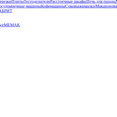
ерезки
Плиты
Тестоделители
Расстоечные шкафы
Печь для пиццы
осудомоечные машины
Кофемашины
Соковыжималки
Макаронова
АБРИТ
we
MEMAK