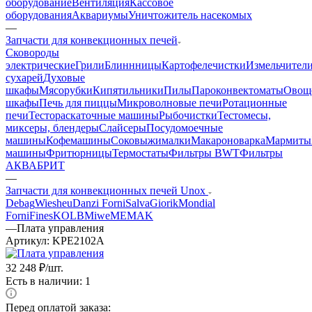
оборудование
Вентиляция
Кассовое
оборудования
Аквариумы
Уничтожитель насекомых
—
Запчасти для конвекционных печей
Cковороды
электрические
Грили
Блиннницы
Картофелечистки
Измельчител
сухарей
Духовые
шкафы
Мясорубки
Кипятильники
Пилы
Пароконвектоматы
Овощ
шкафы
Печь для пиццы
Микроволновые печи
Ротационные
печи
Тестораскаточные машины
Рыбочистки
Тестомесы,
миксеры, блендеры
Слайсеры
Посудомоечные
машины
Кофемашины
Соковыжималки
Макароноварка
Мармиты
машины
Фритюрницы
Термостаты
Фильтры BWT
Фильтры
АКВАБРИТ
—
Запчасти для конвекционных печей Unox
Debag
Wiesheu
Danzi Forni
Salva
Giorik
Mondial
Forni
Fines
KOLB
Miwe
MEMAK
—
Плата управления
Артикул:
KPE2102A
32 248
₽
/шт.
Есть в наличии: 1
Перед оплатой заказа: