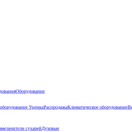
дования
Оборудование
 оборудование
Уценка
Распродажа
Климатическое оборудование
В
змельчители сухарей
Духовые