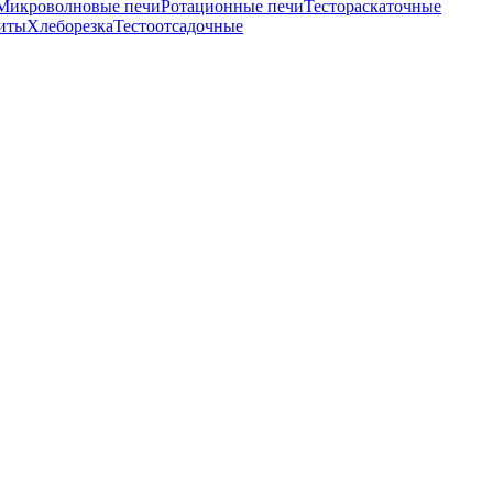
Микроволновые печи
Ротационные печи
Тестораскаточные
иты
Хлеборезка
Тестоотсадочные