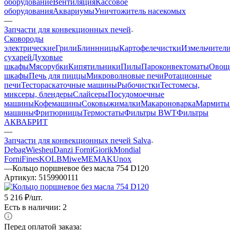
оборудование
Вентиляция
Кассовое
оборудования
Аквариумы
Уничтожитель насекомых
—
Запчасти для конвекционных печей
Cковороды
электрические
Грили
Блиннницы
Картофелечистки
Измельчител
сухарей
Духовые
шкафы
Мясорубки
Кипятильники
Пилы
Пароконвектоматы
Овощ
шкафы
Печь для пиццы
Микроволновые печи
Ротационные
печи
Тестораскаточные машины
Рыбочистки
Тестомесы,
миксеры, блендеры
Слайсеры
Посудомоечные
машины
Кофемашины
Соковыжималки
Макароноварка
Мармиты
машины
Фритюрницы
Термостаты
Фильтры BWT
Фильтры
АКВАБРИТ
—
Запчасти для конвекционных печей Salva
Debag
Wiesheu
Danzi Forni
Giorik
Mondial
Forni
Fines
KOLB
Miwe
MEMAK
Unox
—
Кольцо поршневое без масла 754 D120
Артикул:
5159900111
5 216
₽
/шт.
Есть в наличии: 2
Перед оплатой заказа: