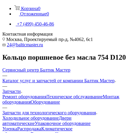
Корзина
0
Отложенные
0
+7 (499) 450-46-86
Контактная информация
Москва, Проектируемый пр-д, №4062, 6с1
24@balticmaster.ru
Кольцо поршневое без масла 754 D120
Сервисный центр Балтик Мастер
—
Каталог услуг и запчастей от компании Балтик Мастер
—
Запчасти
Ремонт оборудования
Техническое обслуживание
Монтаж
оборудования
Оборудование
—
Запчасти для технологического оборудования
Холодильное оборудование
Двери
автоматические
Упаковочное оборудование
Уценка
Распродажа
Климатическое