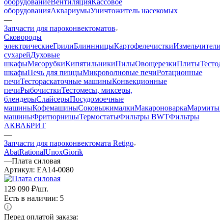
оборудование
Вентиляция
Кассовое
оборудования
Аквариумы
Уничтожитель насекомых
—
Запчасти для пароконвектоматов
Cковороды
электрические
Грили
Блиннницы
Картофелечистки
Измельчител
сухарей
Духовые
шкафы
Мясорубки
Кипятильники
Пилы
Овощерезки
Плиты
Тесто
шкафы
Печь для пиццы
Микроволновые печи
Ротационные
печи
Тестораскаточные машины
Конвекционные
печи
Рыбочистки
Тестомесы, миксеры,
блендеры
Слайсеры
Посудомоечные
машины
Кофемашины
Соковыжималки
Макароноварка
Мармиты
машины
Фритюрницы
Термостаты
Фильтры BWT
Фильтры
АКВАБРИТ
—
Запчасти для пароконвектомата Retigo
Abat
Rational
Unox
Giorik
—
Плата силовая
Артикул:
EA14-0080
129 090
₽
/шт.
Есть в наличии: 5
Перед оплатой заказа: