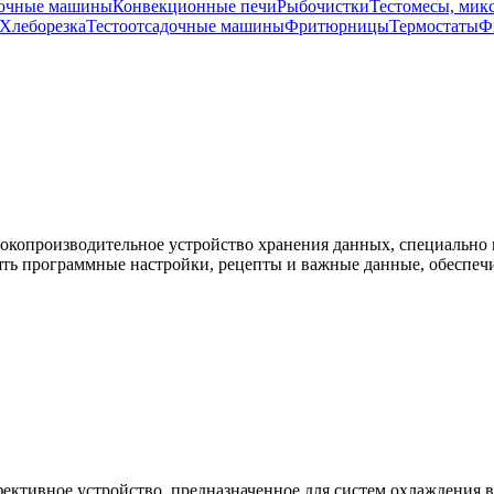
точные машины
Конвекционные печи
Рыбочистки
Тестомесы, мик
Хлеборезка
Тестоотсадочные машины
Фритюрницы
Термостаты
Ф
сокопроизводительное устройство хранения данных, специально
анять программные настройки, рецепты и важные данные, обеспе
ктивное устройство, предназначенное для систем охлаждения в 