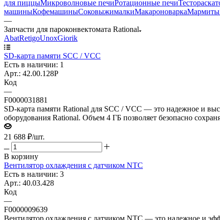
для пиццы
Микроволновые печи
Ротационные печи
Тестораска
машины
Кофемашины
Соковыжималки
Макароноварка
Мармиты
—
Запчасти для пароконвектомата Rational
Abat
Retigo
Unox
Giorik
SD-карта памяти SCC / VCC
Есть в наличии: 1
Арт.: 42.00.128P
Код
—
F0000031881
SD-карта памяти Rational для SCC / VCC — это надежное и вы
оборудования Rational. Объем 4 ГБ позволяет безопасно сохр
21 688
₽
/шт.
В корзину
Вентилятор охлаждения с датчиком NTC
Есть в наличии: 3
Арт.: 40.03.428
Код
—
F0000009639
Вентилятор охлаждения с датчиком NTC — это надежное и эффе