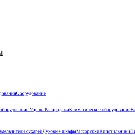
l
дования
Оборудование
 оборудование
Уценка
Распродажа
Климатическое оборудование
В
змельчители сухарей
Духовые шкафы
Мясорубки
Кипятильники
П