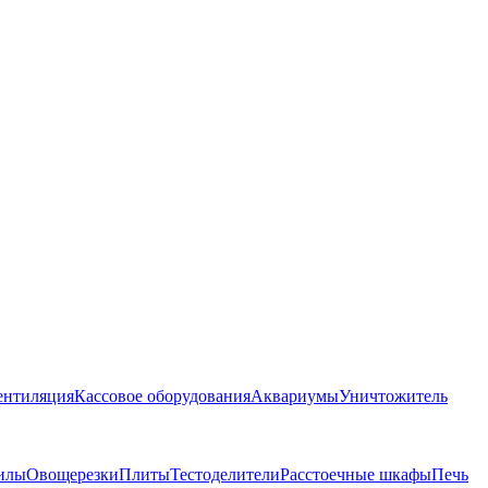
ентиляция
Кассовое оборудования
Аквариумы
Уничтожитель
илы
Овощерезки
Плиты
Тестоделители
Расстоечные шкафы
Печь