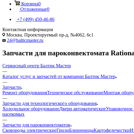
Корзина
0
Отложенные
0
+7 (499) 450-46-86
Контактная информация
Москва, Проектируемый пр-д, №4062, 6с1
24@balticmaster.ru
Запчасти для пароконвектомата Rationa
Сервисный центр Балтик Мастер
—
Каталог услуг и запчастей от компании Балтик Мастер
—
Запчасти
Ремонт оборудования
Техническое обслуживание
Монтаж обору
—
Запчасти для технологического оборудования
Холодильное оборудование
Двери автоматические
Упаковочное
насекомых
—
Запчасти для пароконвектоматов
Cковороды электрические
Грили
Блиннницы
Картофелечистки
И