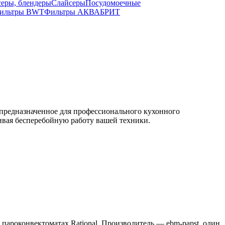
серы, блендеры
Слайсеры
Посудомоечные
ильтры BWT
Фильтры АКВАБРИТ
 предназначенное для профессионального кухонного
чивая бесперебойную работу вашей техники.
пароконвектоматах Rational. Производитель — ebm-papst, один