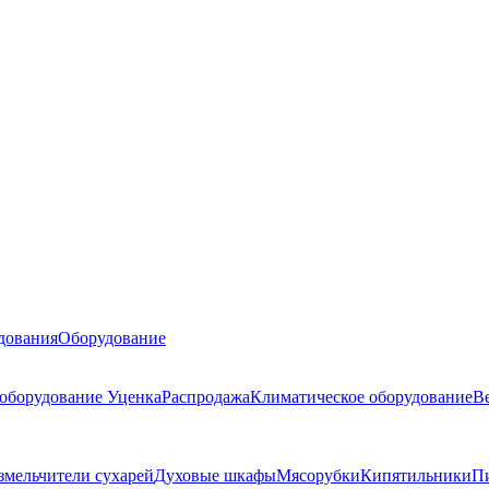
дования
Оборудование
 оборудование
Уценка
Распродажа
Климатическое оборудование
В
змельчители сухарей
Духовые шкафы
Мясорубки
Кипятильники
П