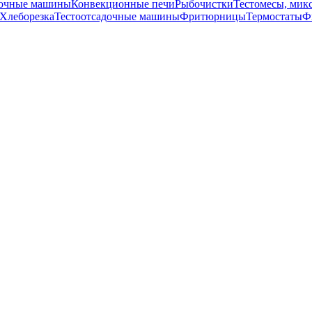
точные машины
Конвекционные печи
Рыбочистки
Тестомесы, мик
Хлеборезка
Тестоотсадочные машины
Фритюрницы
Термостаты
Ф