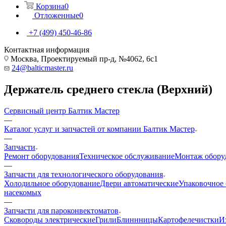
Корзина
0
Отложенные
0
+7 (499) 450-46-86
Контактная информация
Москва, Проектируемый пр-д, №4062, 6с1
24@balticmaster.ru
Держатель среднего стекла (Верхний)
Сервисный центр Балтик Мастер
—
Каталог услуг и запчастей от компании Балтик Мастер
—
Запчасти
Ремонт оборудования
Техническое обслуживание
Монтаж обору
—
Запчасти для технологического оборудования
Холодильное оборудование
Двери автоматические
Упаковочное
насекомых
—
Запчасти для пароконвектоматов
Cковороды электрические
Грили
Блиннницы
Картофелечистки
И