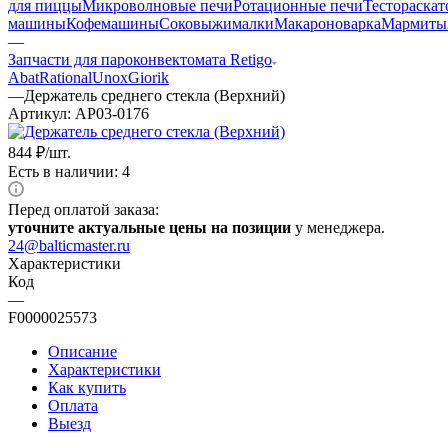
для пиццы
Микроволновые печи
Ротационные печи
Тестораска
машины
Кофемашины
Соковыжималки
Макароноварка
Мармиты
—
Запчасти для пароконвектомата Retigo
Abat
Rational
Unox
Giorik
—
Держатель среднего стекла (Верхний)
Артикул:
AP03-0176
844
₽
/шт.
Есть в наличии: 4
Перед оплатой заказа:
уточните актуальные цены на позиции
у менеджера.
24@balticmaster.ru
Характеристики
Код
—
F0000025573
Описание
Характеристики
Как купить
Оплата
Выезд