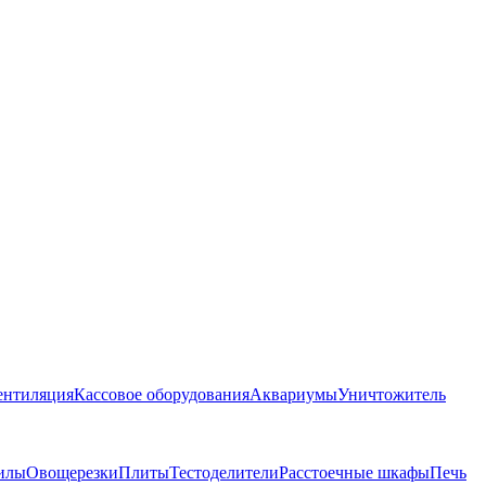
ентиляция
Кассовое оборудования
Аквариумы
Уничтожитель
илы
Овощерезки
Плиты
Тестоделители
Расстоечные шкафы
Печь