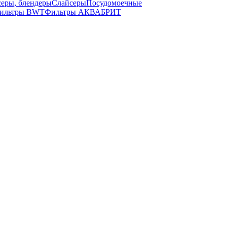
серы, блендеры
Слайсеры
Посудомоечные
ильтры BWT
Фильтры АКВАБРИТ