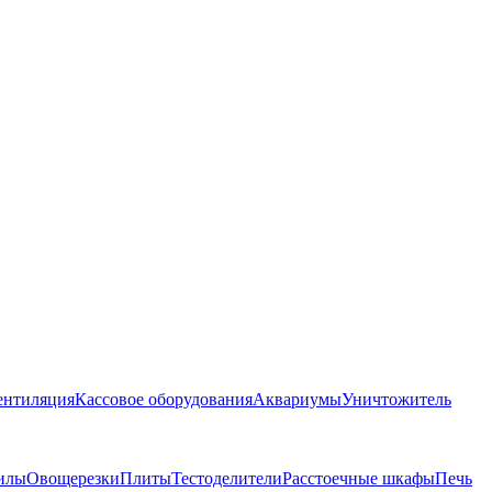
ентиляция
Кассовое оборудования
Аквариумы
Уничтожитель
илы
Овощерезки
Плиты
Тестоделители
Расстоечные шкафы
Печь