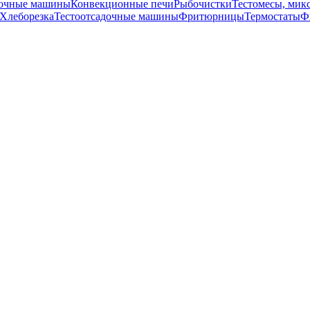
точные машины
Конвекционные печи
Рыбочистки
Тестомесы, мик
Хлеборезка
Тестоотсадочные машины
Фритюрницы
Термостаты
Ф