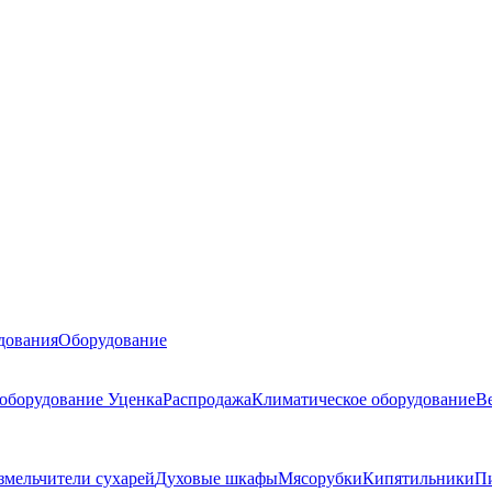
дования
Оборудование
 оборудование
Уценка
Распродажа
Климатическое оборудование
В
змельчители сухарей
Духовые шкафы
Мясорубки
Кипятильники
П