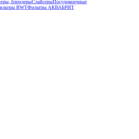
серы, блендеры
Слайсеры
Посудомоечные
ильтры BWT
Фильтры АКВАБРИТ