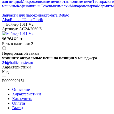
для пиццы
Микроволновые печи
Ротационные печи
Тестораска
машины
Кофемашины
Соковыжималки
Макароноварка
Мармиты
—
Запчасти для пароконвектомата Retigo
Abat
Rational
Unox
Giorik
—
Бойлер 1011 V2
Артикул:
AC24-2060/S
96 264
₽
/шт.
Есть в наличии: 2
Перед оплатой заказа:
уточните актуальные цены на позиции
у менеджера.
24@balticmaster.ru
Характеристики
Код
—
F0000029151
Описание
Характеристики
Как купить
Оплата
Выезд