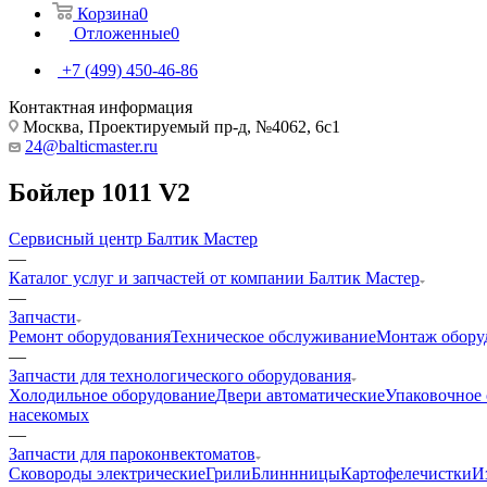
Корзина
0
Отложенные
0
+7 (499) 450-46-86
Контактная информация
Москва, Проектируемый пр-д, №4062, 6с1
24@balticmaster.ru
Бойлер 1011 V2
Сервисный центр Балтик Мастер
—
Каталог услуг и запчастей от компании Балтик Мастер
—
Запчасти
Ремонт оборудования
Техническое обслуживание
Монтаж обору
—
Запчасти для технологического оборудования
Холодильное оборудование
Двери автоматические
Упаковочное
насекомых
—
Запчасти для пароконвектоматов
Cковороды электрические
Грили
Блиннницы
Картофелечистки
И