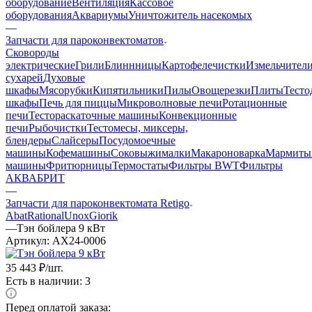
оборудование
Вентиляция
Кассовое
оборудования
Аквариумы
Уничтожитель насекомых
—
Запчасти для пароконвектоматов
Cковороды
электрические
Грили
Блиннницы
Картофелечистки
Измельчител
сухарей
Духовые
шкафы
Мясорубки
Кипятильники
Пилы
Овощерезки
Плиты
Тесто
шкафы
Печь для пиццы
Микроволновые печи
Ротационные
печи
Тестораскаточные машины
Конвекционные
печи
Рыбочистки
Тестомесы, миксеры,
блендеры
Слайсеры
Посудомоечные
машины
Кофемашины
Соковыжималки
Макароноварка
Мармиты
машины
Фритюрницы
Термостаты
Фильтры BWT
Фильтры
АКВАБРИТ
—
Запчасти для пароконвектомата Retigo
Abat
Rational
Unox
Giorik
—
Тэн бойлера 9 кВт
Артикул:
AX24-0006
35 443
₽
/шт.
Есть в наличии: 3
Перед оплатой заказа: