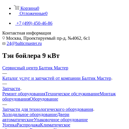
Корзина
0
Отложенные
0
+7 (499) 450-46-86
Контактная информация
Москва, Проектируемый пр-д, №4062, 6с1
24@balticmaster.ru
Тэн бойлера 9 кВт
Сервисный центр Балтик Мастер
—
Каталог услуг и запчастей от компании Балтик Мастер
—
Запчасти
Ремонт оборудования
Техническое обслуживание
Монтаж
оборудования
Оборудование
—
Запчасти для технологического оборудования
Холодильное оборудование
Двери
автоматические
Упаковочное оборудование
Уценка
Распродажа
Климатическое