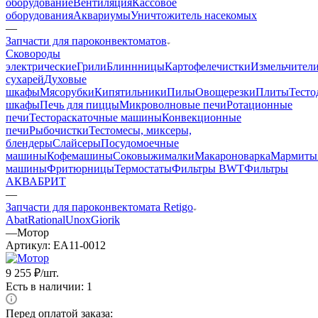
оборудование
Вентиляция
Кассовое
оборудования
Аквариумы
Уничтожитель насекомых
—
Запчасти для пароконвектоматов
Cковороды
электрические
Грили
Блиннницы
Картофелечистки
Измельчител
сухарей
Духовые
шкафы
Мясорубки
Кипятильники
Пилы
Овощерезки
Плиты
Тесто
шкафы
Печь для пиццы
Микроволновые печи
Ротационные
печи
Тестораскаточные машины
Конвекционные
печи
Рыбочистки
Тестомесы, миксеры,
блендеры
Слайсеры
Посудомоечные
машины
Кофемашины
Соковыжималки
Макароноварка
Мармиты
машины
Фритюрницы
Термостаты
Фильтры BWT
Фильтры
АКВАБРИТ
—
Запчасти для пароконвектомата Retigo
Abat
Rational
Unox
Giorik
—
Мотор
Артикул:
EA11-0012
9 255
₽
/шт.
Есть в наличии: 1
Перед оплатой заказа: