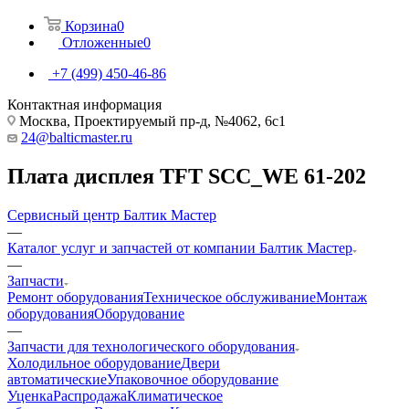
Корзина
0
Отложенные
0
+7 (499) 450-46-86
Контактная информация
Москва, Проектируемый пр-д, №4062, 6с1
24@balticmaster.ru
Плата дисплея TFT SCC_WE 61-202
Сервисный центр Балтик Мастер
—
Каталог услуг и запчастей от компании Балтик Мастер
—
Запчасти
Ремонт оборудования
Техническое обслуживание
Монтаж
оборудования
Оборудование
—
Запчасти для технологического оборудования
Холодильное оборудование
Двери
автоматические
Упаковочное оборудование
Уценка
Распродажа
Климатическое