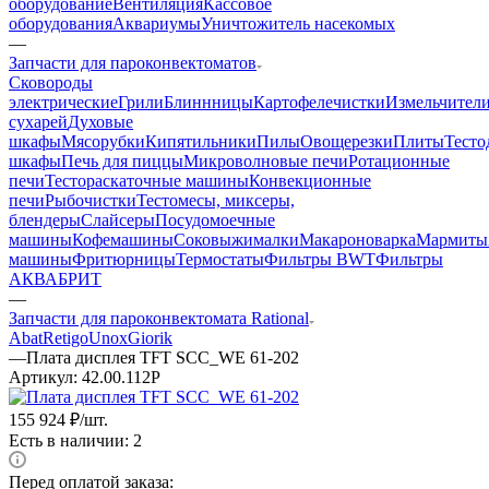
оборудование
Вентиляция
Кассовое
оборудования
Аквариумы
Уничтожитель насекомых
—
Запчасти для пароконвектоматов
Cковороды
электрические
Грили
Блиннницы
Картофелечистки
Измельчител
сухарей
Духовые
шкафы
Мясорубки
Кипятильники
Пилы
Овощерезки
Плиты
Тесто
шкафы
Печь для пиццы
Микроволновые печи
Ротационные
печи
Тестораскаточные машины
Конвекционные
печи
Рыбочистки
Тестомесы, миксеры,
блендеры
Слайсеры
Посудомоечные
машины
Кофемашины
Соковыжималки
Макароноварка
Мармиты
машины
Фритюрницы
Термостаты
Фильтры BWT
Фильтры
АКВАБРИТ
—
Запчасти для пароконвектомата Rational
Abat
Retigo
Unox
Giorik
—
Плата дисплея TFT SCC_WE 61-202
Артикул:
42.00.112P
155 924
₽
/шт.
Есть в наличии: 2
Перед оплатой заказа: