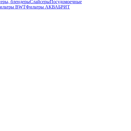
серы, блендеры
Слайсеры
Посудомоечные
ильтры BWT
Фильтры АКВАБРИТ