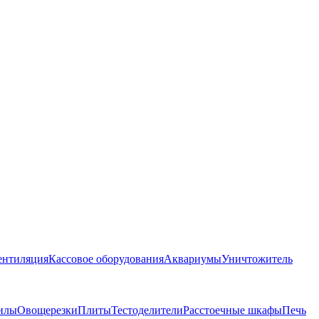
ентиляция
Кассовое оборудования
Аквариумы
Уничтожитель
илы
Овощерезки
Плиты
Тестоделители
Расстоечные шкафы
Печь