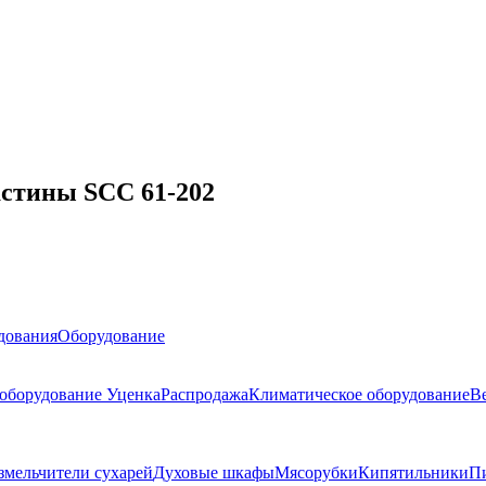
астины SCC 61-202
дования
Оборудование
 оборудование
Уценка
Распродажа
Климатическое оборудование
В
змельчители сухарей
Духовые шкафы
Мясорубки
Кипятильники
П