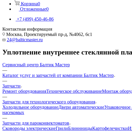
Корзина
0
Отложенные
0
+7 (499) 450-46-86
Контактная информация
Москва, Проектируемый пр-д, №4062, 6с1
24@balticmaster.ru
Уплотнение внутреннее стеклянной пл
Сервисный центр Балтик Мастер
—
Каталог услуг и запчастей от компании Балтик Мастер
—
Запчасти
Ремонт оборудования
Техническое обслуживание
Монтаж обору
—
Запчасти для технологического оборудования
Холодильное оборудование
Двери автоматические
Упаковочное
насекомых
—
Запчасти для пароконвектоматов
Cковороды электрические
Грили
Блиннницы
Картофелечистки
И