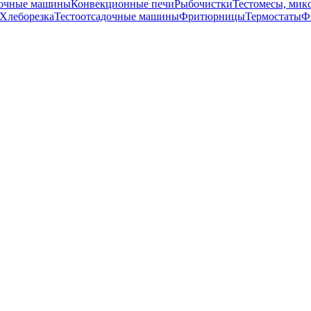
точные машины
Конвекционные печи
Рыбочистки
Тестомесы, мик
Хлеборезка
Тестоотсадочные машины
Фритюрницы
Термостаты
Ф