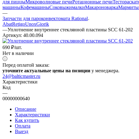
для пиццы
Микроволновые печи
Ротационные печи
Тестораска
машины
Кофемашины
Соковыжималки
Макароноварка
Мармиты
—
Запчасти для пароконвектомата Rational
Abat
Retigo
Unox
Giorik
—
Уплотнение внутреннее стеклянной пластины SCC 61-202
Артикул:
40.00.094
690
₽
/шт.
Нет в наличии
Перед оплатой заказа:
уточните актуальные цены на позиции
у менеджера.
24@balticmaster.ru
Характеристики
Код
—
00000000640
Описание
Характеристики
Как купить
Оплата
Выезд