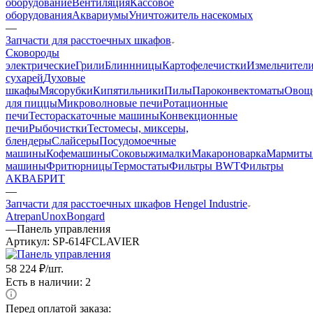
оборудование
Вентиляция
Кассовое
оборудования
Аквариумы
Уничтожитель насекомых
—
Запчасти для расстоечных шкафов
Cковороды
электрические
Грили
Блиннницы
Картофелечистки
Измельчител
сухарей
Духовые
шкафы
Мясорубки
Кипятильники
Пилы
Пароконвектоматы
Овощ
для пиццы
Микроволновые печи
Ротационные
печи
Тестораскаточные машины
Конвекционные
печи
Рыбочистки
Тестомесы, миксеры,
блендеры
Слайсеры
Посудомоечные
машины
Кофемашины
Соковыжималки
Макароноварка
Мармиты
машины
Фритюрницы
Термостаты
Фильтры BWT
Фильтры
АКВАБРИТ
—
Запчасти для расстоечных шкафов Hengel Industrie
Atrepan
Unox
Bongard
—
Панель управления
Артикул:
SP-614FCLAVIER
58 224
₽
/шт.
Есть в наличии: 2
Перед оплатой заказа: