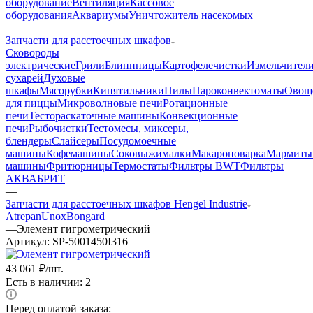
оборудование
Вентиляция
Кассовое
оборудования
Аквариумы
Уничтожитель насекомых
—
Запчасти для расстоечных шкафов
Cковороды
электрические
Грили
Блиннницы
Картофелечистки
Измельчител
сухарей
Духовые
шкафы
Мясорубки
Кипятильники
Пилы
Пароконвектоматы
Овощ
для пиццы
Микроволновые печи
Ротационные
печи
Тестораскаточные машины
Конвекционные
печи
Рыбочистки
Тестомесы, миксеры,
блендеры
Слайсеры
Посудомоечные
машины
Кофемашины
Соковыжималки
Макароноварка
Мармиты
машины
Фритюрницы
Термостаты
Фильтры BWT
Фильтры
АКВАБРИТ
—
Запчасти для расстоечных шкафов Hengel Industrie
Atrepan
Unox
Bongard
—
Элемент гигрометрический
Артикул:
SP-5001450I316
43 061
₽
/шт.
Есть в наличии: 2
Перед оплатой заказа: