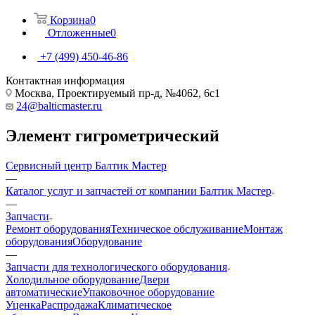
Корзина
0
Отложенные
0
+7 (499) 450-46-86
Контактная информация
Москва, Проектируемый пр-д, №4062, 6с1
24@balticmaster.ru
Элемент гигрометрический
Сервисный центр Балтик Мастер
—
Каталог услуг и запчастей от компании Балтик Мастер
—
Запчасти
Ремонт оборудования
Техническое обслуживание
Монтаж
оборудования
Оборудование
—
Запчасти для технологического оборудования
Холодильное оборудование
Двери
автоматические
Упаковочное оборудование
Уценка
Распродажа
Климатическое