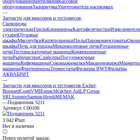
оборудование
Вентиляция
Кассовое
оборудования
Аквариумы
Уничтожитель насекомых
—
Запчасти для миксеров и тестомесов
Cковороды
электрические
Грили
Блиннницы
Картофелечистки
Измельчител
сухарей
Духовые
шкафы
Мясорубки
Кипятильники
Пилы
Пароконвектоматы
Овощ
шкафы
Печь для пиццы
Микроволновые печи
Ротационные
печи
Тестораскаточные машины
Конвекционные
печи
Рыбочистки
Слайсеры
Посудомоечные
машины
Кофемашины
Соковыжималки
Макароноварка
Мармиты
машины
Фритюрницы
Термостаты
Фильтры BWT
Фильтры
АКВАБРИТ
—
Запчасти для миксеров и тестомесов Escher
Bongard
Conti
VMI
Esmach
Kitchen Aid
LP Group
SRL
Sunmix
Sammic
Hendi
MEMAK
—
Подшипник 3211
Артикул:
C00100
3 042
₽
/шт.
Нет в наличии
Перед оплатой заказа: