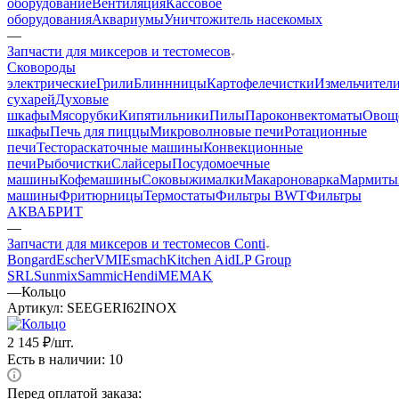
оборудование
Вентиляция
Кассовое
оборудования
Аквариумы
Уничтожитель насекомых
—
Запчасти для миксеров и тестомесов
Cковороды
электрические
Грили
Блиннницы
Картофелечистки
Измельчител
сухарей
Духовые
шкафы
Мясорубки
Кипятильники
Пилы
Пароконвектоматы
Овощ
шкафы
Печь для пиццы
Микроволновые печи
Ротационные
печи
Тестораскаточные машины
Конвекционные
печи
Рыбочистки
Слайсеры
Посудомоечные
машины
Кофемашины
Соковыжималки
Макароноварка
Мармиты
машины
Фритюрницы
Термостаты
Фильтры BWT
Фильтры
АКВАБРИТ
—
Запчасти для миксеров и тестомесов Conti
Bongard
Escher
VMI
Esmach
Kitchen Aid
LP Group
SRL
Sunmix
Sammic
Hendi
MEMAK
—
Кольцо
Артикул:
SEEGERI62INOX
2 145
₽
/шт.
Есть в наличии: 10
Перед оплатой заказа: