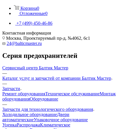
Корзина
0
Отложенные
0
+7 (499) 450-46-86
Контактная информация
Москва, Проектируемый пр-д, №4062, 6с1
24@balticmaster.ru
Серия предохранителей
Сервисный центр Балтик Мастер
—
Каталог услуг и запчастей от компании Балтик Мастер
—
Запчасти
Ремонт оборудования
Техническое обслуживание
Монтаж
оборудования
Оборудование
—
Запчасти для технологического оборудования
Холодильное оборудование
Двери
автоматические
Упаковочное оборудование
Уценка
Распродажа
Климатическое