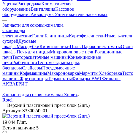
Уценка
Распродажа
Климатическое
оборудование
Вентиляция
Кассовое
оборудования
Аквариумы
Уничтожитель насекомых
—
Запчасти для соковыжималки
Cковороды
электрические
Грили
Блиннницы
Картофелечистки
Измельчител
сухарей
Духовые
шкафы
Мясорубки
Кипятильники
Пилы
Пароконвектоматы
Овощ
шкафы
Печь для пиццы
Микроволновые печи
Ротационные
печи
Тестораскаточные машины
Конвекционные
печи
Рыбочистки
Тестомесы, миксеры,
блендеры
Слайсеры
Посудомоечные
машины
Кофемашины
Макароноварка
Мармиты
Хлеборезка
Тест
машины
Фритюрницы
Термостаты
Фильтры BWT
Фильтры
АКВАБРИТ
—
Запчасти для соковыжималки Zumex
Rotel
—
Верхний пластиковый пресс-блок (2шт.)
Артикул:
S3300242:01
19 044
₽
/шт.
Есть в наличии: 5