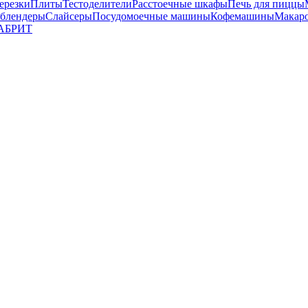
ерезки
Плиты
Тестоделители
Расстоечные шкафы
Печь для пиццы
 блендеры
Слайсеры
Посудомоечные машины
Кофемашины
Макар
АБРИТ