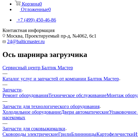
Корзина
0
Отложенные
0
+7 (499) 450-46-86
Контактная информация
Москва, Проектируемый пр-д, №4062, 6с1
24@balticmaster.ru
Ось шарнира загрузчика
Сервисный центр Балтик Мастер
—
Каталог услуг и запчастей от компании Балтик Мастер
—
Запчасти
Ремонт оборудования
Техническое обслуживание
Монтаж обору
—
Запчасти для технологического оборудования
Холодильное оборудование
Двери автоматические
Упаковочное
насекомых
—
Запчасти для соковыжималки
Cковороды электрические
Грили
Блиннницы
Картофелечистки
И