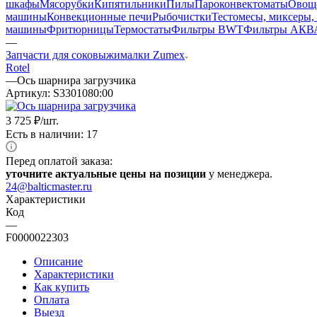
шкафы
Мясорубки
Кипятильники
Пилы
Пароконвектоматы
Овощ
машины
Конвекционные печи
Рыбочистки
Тестомесы, миксеры,
машины
Фритюрницы
Термостаты
Фильтры BWT
Фильтры АКВ
—
Запчасти для соковыжималки Zumex
Rotel
—
Ось шарнира загрузчика
Артикул:
S3301080:00
3 725
₽
/шт.
Есть в наличии: 17
Перед оплатой заказа:
уточните актуальные цены на позиции
у менеджера.
24@balticmaster.ru
Характеристики
Код
—
F0000022303
Описание
Характеристики
Как купить
Оплата
Выезд