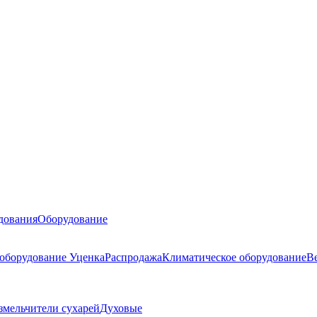
дования
Оборудование
 оборудование
Уценка
Распродажа
Климатическое оборудование
В
змельчители сухарей
Духовые