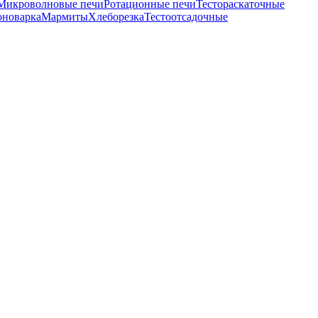
Микроволновые печи
Ротационные печи
Тестораскаточные
оноварка
Мармиты
Хлеборезка
Тестоотсадочные