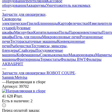
оборудование
Вентиляция
Кассовое
оборудования
Аквариумы
Уничтожитель насекомых
—
Запчасти для овощерезки
Cковороды
электрические
Грили
Блиннницы
Картофелечистки
Измельчител
сухарей
Духовые
шкафы
Мясорубки
Кипятильники
Пилы
Пароконвектоматы
Плит
шкафы
Печь для пиццы
Микроволновые печи
Ротационные
печи
Тестораскаточные машины
Конвекционные
печи
Рыбочистки
Тестомесы, миксеры,
блендеры
Слайсеры
Посудомоечные
машины
Кофемашины
Соковыжималки
Макароноварка
Мармиты
машины
Фритюрницы
Термостаты
Фильтры BWT
Фильтры
АКВАБРИТ
—
Запчасти для овощерезки ROBOT COUPE
Sammic
Metvisa
—
Направляющая в сборе
Артикул:
39702
41 628
₽
/шт.
Есть в наличии: 2
Перед оплатой заказа: