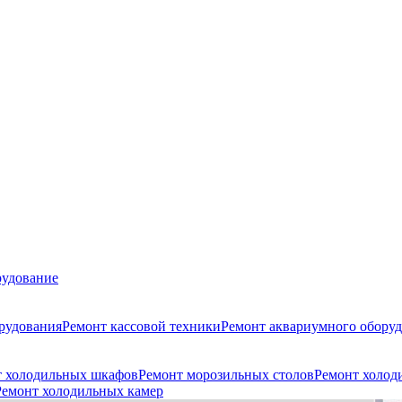
удование
рудования
Ремонт кассовой техники
Ремонт аквариумного обору
амер;
;
т холодильных шкафов
Ремонт морозильных столов
Ремонт холод
Ремонт холодильных камер