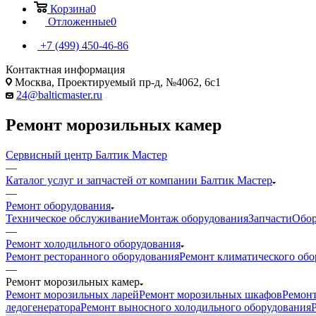
Корзина
0
Отложенные
0
+7 (499) 450-46-86
Контактная информация
Москва, Проектируемый пр-д, №4062, 6с1
24@balticmaster.ru
Ремонт морозильных камер
Сервисный центр Балтик Мастер
—
Каталог услуг и запчастей от компании Балтик Мастер
—
Ремонт оборудования
Техническое обслуживание
Монтаж оборудования
Запчасти
Обор
—
Ремонт холодильного оборудования
Ремонтируем морозильные камеры любых производителей
Ремонт ресторанного оборудования
Ремонт климатического обо
Быстрая диагностика и качественный ремонт морозильных к
—
Гарантия на проведенные работы и установленные запчасти
Ремонт морозильных камер
Срочный выезд мастера в пределах Московской области;
Ремонт морозильных ларей
Ремонт морозильных шкафов
Ремон
Закрывающие документы на материалы и работы.
ледогенератора
Ремонт выносного холодильного оборудования