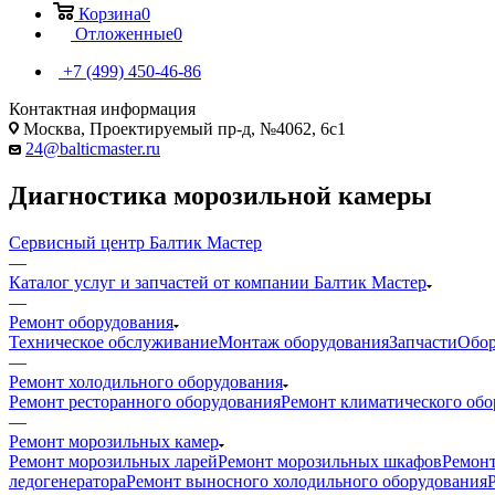
Корзина
0
Отложенные
0
+7 (499) 450-46-86
Контактная информация
Москва, Проектируемый пр-д, №4062, 6с1
24@balticmaster.ru
Диагностика морозильной камеры
Сервисный центр Балтик Мастер
—
Каталог услуг и запчастей от компании Балтик Мастер
—
Ремонт оборудования
Техническое обслуживание
Монтаж оборудования
Запчасти
Обор
—
Ремонт холодильного оборудования
Ремонт ресторанного оборудования
Ремонт климатического обо
—
Ремонт морозильных камер
Ремонт морозильных ларей
Ремонт морозильных шкафов
Ремон
ледогенератора
Ремонт выносного холодильного оборудования