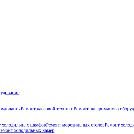
удование
рудования
Ремонт кассовой техники
Ремонт аквариумного обору
т холодильных шкафов
Ремонт морозильных столов
Ремонт холод
Ремонт холодильных камер