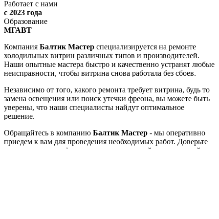
Работает с нами
с 2023 года
Образование
МГАВТ
Компания
Балтик Мастер
специализируется на ремонте
холодильных витрин различных типов и производителей.
Наши опытные мастера быстро и качественно устранят любые
неисправности, чтобы витрина снова работала без сбоев.
Независимо от того, какого ремонта требует витрина, будь то
замена освещения или поиск утечки фреона, вы можете быть
уверены, что наши специалисты найдут оптимальное
решение.
Обращайтесь в компанию
Балтик Мастер
- мы оперативно
приедем к вам для проведения необходимых работ. Доверьте
свою технику профессионалам и наслаждайтесь надежной
работой вашей холодильной витрины!
Диагностика холодильной витрины
Код
—
F0000044075