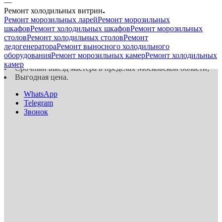
—
Ремонт холодильных витрин
Ремонт морозильных ларей
Ремонт морозильных
Ремонтируем холодильные витрины всех производителей
шкафов
Ремонт холодильных шкафов
Ремонт морозильных
Быстрая диагностика и качественный ремонт холодильных
столов
Ремонт холодильных столов
Ремонт
витрин;
ледогенератора
Ремонт выносного холодильного
Гарантия на выполненные работы и установленные
оборудования
Ремонт морозильных камер
Ремонт холодильных
запчасти;
камер
Срочный выезд мастера в пределах Московской области;
Выгодная цена.
WhatsApp
Telegram
Звонок