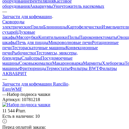
оборудование
Вентиляция
Кассовое
оборудования
Аквариумы
Уничтожитель насекомых
—
Запчасти для кофемашин
Cковороды
электрические
Грили
Блиннницы
Картофелечистки
Измельчител
сухарей
Духовые
шкафы
Мясорубки
Кипятильники
Пилы
Пароконвектоматы
Овощ
шкафы
Печь для пиццы
Микроволновые печи
Ротационные
печи
Тестораскаточные машины
Конвекционные
печи
Рыбочистки
Тестомесы, миксеры,
блендеры
Слайсеры
Посудомоечные
машины
Соковыжималки
Макароноварка
Мармиты
Хлеборезка
Т
машины
Фритюрницы
Термостаты
Фильтры BWT
Фильтры
АКВАБРИТ
—
Запчасти для кофемашин Rancilio
Egro
WMF
—
Набор подноса чашки
Артикул:
10781218
11 544
₽
/шт.
Есть в наличии: 10
Перед оплатой заказа: