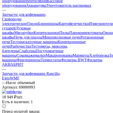
оборудование
Вентиляция
Кассовое
оборудования
Аквариумы
Уничтожитель насекомых
—
Запчасти для кофемашин
Cковороды
электрические
Грили
Блиннницы
Картофелечистки
Измельчител
сухарей
Духовые
шкафы
Мясорубки
Кипятильники
Пилы
Пароконвектоматы
Овощ
шкафы
Печь для пиццы
Микроволновые печи
Ротационные
печи
Тестораскаточные машины
Конвекционные
печи
Рыбочистки
Тестомесы, миксеры,
блендеры
Слайсеры
Посудомоечные
машины
Соковыжималки
Макароноварка
Мармиты
Хлеборезка
Т
машины
Фритюрницы
Термостаты
Фильтры BWT
Фильтры
АКВАБРИТ
—
Запчасти для кофемашин Rancilio
Egro
WMF
—
Насос объемный
Артикул:
69000993
18 949
₽
/шт.
Есть в наличии: 1
Перед оплатой заказа: