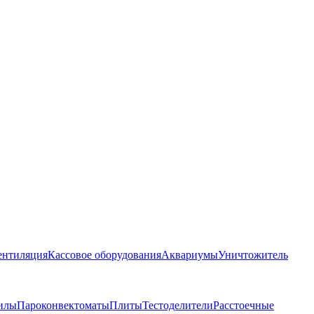
ентиляция
Кассовое оборудования
Аквариумы
Уничтожитель
илы
Пароконвектоматы
Плиты
Тестоделители
Расстоечные