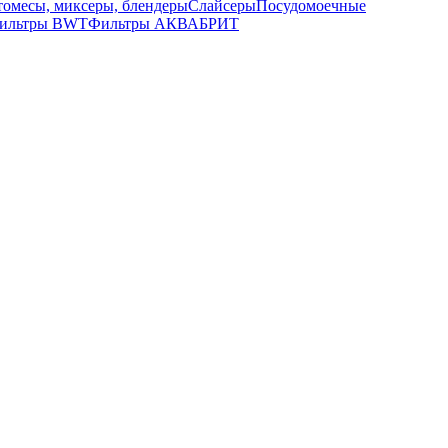
томесы, миксеры, блендеры
Слайсеры
Посудомоечные
ильтры BWT
Фильтры АКВАБРИТ