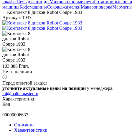
шкафы
Печь для пиццы
Микроволновые печи
Ротационные печ
машины
Кофемашины
Соковыжималки
Макароноварка
Мармиты
—
Комплект 8 дисков Robot Coupe 1933
Артикул:
1933
103 888
₽
/шт.
Нет в наличии
Перед оплатой заказа:
уточните актуальные цены на позиции
у менеджера.
24@balticmaster.ru
Характеристики
Код
—
00000006637
Описание
Характеристики