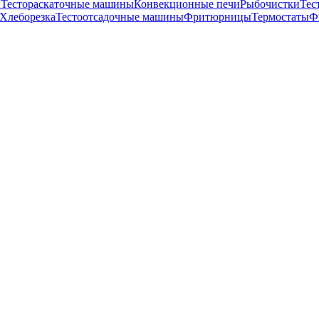
и
Тестораскаточные машины
Конвекционные печи
Рыбочистки
Тес
Хлеборезка
Тестоотсадочные машины
Фритюрницы
Термостаты
Ф