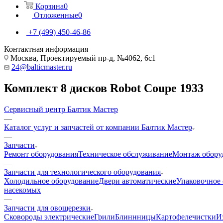
Корзина
0
Отложенные
0
+7 (499) 450-46-86
Контактная информация
Москва, Проектируемый пр-д, №4062, 6с1
24@balticmaster.ru
Комплект 8 дисков Robot Coupe 1933
Сервисный центр Балтик Мастер
—
Каталог услуг и запчастей от компании Балтик Мастер
—
Запчасти
Ремонт оборудования
Техническое обслуживание
Монтаж обору
—
Запчасти для технологического оборудования
Холодильное оборудование
Двери автоматические
Упаковочное
насекомых
—
Запчасти для овощерезки
Cковороды электрические
Грили
Блиннницы
Картофелечистки
И