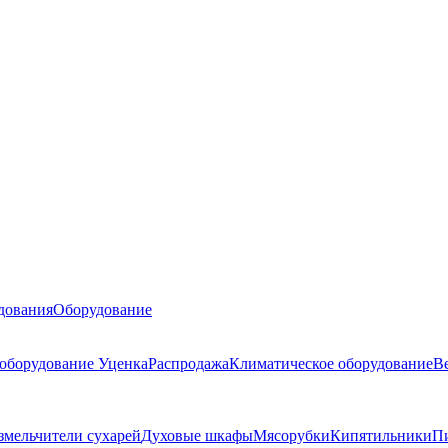
дования
Оборудование
 оборудование
Уценка
Распродажа
Климатическое оборудование
В
змельчители сухарей
Духовые шкафы
Мясорубки
Кипятильники
П