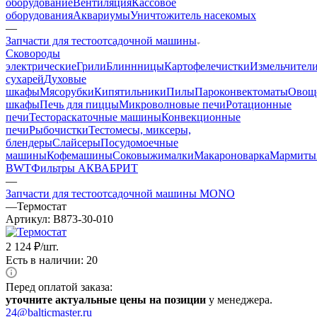
оборудование
Вентиляция
Кассовое
оборудования
Аквариумы
Уничтожитель насекомых
—
Запчасти для тестоотсадочной машины
Cковороды
электрические
Грили
Блиннницы
Картофелечистки
Измельчител
сухарей
Духовые
шкафы
Мясорубки
Кипятильники
Пилы
Пароконвектоматы
Овощ
шкафы
Печь для пиццы
Микроволновые печи
Ротационные
печи
Тестораскаточные машины
Конвекционные
печи
Рыбочистки
Тестомесы, миксеры,
блендеры
Слайсеры
Посудомоечные
машины
Кофемашины
Соковыжималки
Макароноварка
Мармиты
BWT
Фильтры АКВАБРИТ
—
Запчасти для тестоотсадочной машины MONO
—
Термостат
Артикул:
B873-30-010
2 124
₽
/шт.
Есть в наличии: 20
Перед оплатой заказа:
уточните актуальные цены на позиции
у менеджера.
24@balticmaster.ru