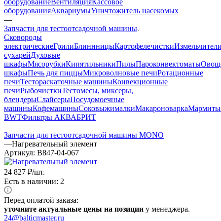
оборудование
Вентиляция
Кассовое
оборудования
Аквариумы
Уничтожитель насекомых
—
Запчасти для тестоотсадочной машины
Cковороды
электрические
Грили
Блиннницы
Картофелечистки
Измельчител
сухарей
Духовые
шкафы
Мясорубки
Кипятильники
Пилы
Пароконвектоматы
Овощ
шкафы
Печь для пиццы
Микроволновые печи
Ротационные
печи
Тестораскаточные машины
Конвекционные
печи
Рыбочистки
Тестомесы, миксеры,
блендеры
Слайсеры
Посудомоечные
машины
Кофемашины
Соковыжималки
Макароноварка
Мармиты
BWT
Фильтры АКВАБРИТ
—
Запчасти для тестоотсадочной машины MONO
—
Нагревательный элемент
Артикул:
B847-04-067
24 827
₽
/шт.
Есть в наличии: 2
Перед оплатой заказа:
уточните актуальные цены на позиции
у менеджера.
24@balticmaster.ru