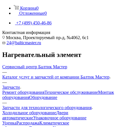
Корзина
0
Отложенные
0
+7 (499) 450-46-86
Контактная информация
Москва, Проектируемый пр-д, №4062, 6с1
24@balticmaster.ru
Нагревательный элемент
Сервисный центр Балтик Мастер
—
Каталог услуг и запчастей от компании Балтик Мастер
—
Запчасти
Ремонт оборудования
Техническое обслуживание
Монтаж
оборудования
Оборудование
—
Запчасти для технологического оборудования
Холодильное оборудование
Двери
автоматические
Упаковочное оборудование
Уценка
Распродажа
Климатическое