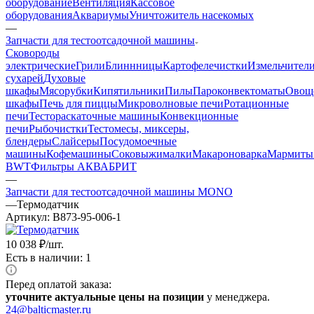
оборудование
Вентиляция
Кассовое
оборудования
Аквариумы
Уничтожитель насекомых
—
Запчасти для тестоотсадочной машины
Cковороды
электрические
Грили
Блиннницы
Картофелечистки
Измельчител
сухарей
Духовые
шкафы
Мясорубки
Кипятильники
Пилы
Пароконвектоматы
Овощ
шкафы
Печь для пиццы
Микроволновые печи
Ротационные
печи
Тестораскаточные машины
Конвекционные
печи
Рыбочистки
Тестомесы, миксеры,
блендеры
Слайсеры
Посудомоечные
машины
Кофемашины
Соковыжималки
Макароноварка
Мармиты
BWT
Фильтры АКВАБРИТ
—
Запчасти для тестоотсадочной машины MONO
—
Термодатчик
Артикул:
B873-95-006-1
10 038
₽
/шт.
Есть в наличии: 1
Перед оплатой заказа:
уточните актуальные цены на позиции
у менеджера.
24@balticmaster.ru