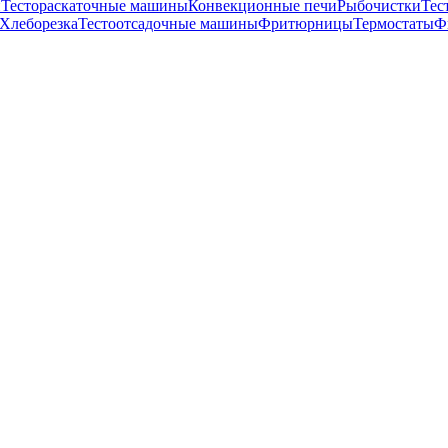
и
Тестораскаточные машины
Конвекционные печи
Рыбочистки
Тес
Хлеборезка
Тестоотсадочные машины
Фритюрницы
Термостаты
Ф