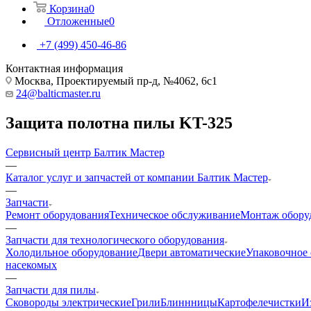
Корзина
0
Отложенные
0
+7 (499) 450-46-86
Контактная информация
Москва, Проектируемый пр-д, №4062, 6с1
24@balticmaster.ru
Защита полотна пилы KT-325
Сервисный центр Балтик Мастер
—
Каталог услуг и запчастей от компании Балтик Мастер
—
Запчасти
Ремонт оборудования
Техническое обслуживание
Монтаж обору
—
Запчасти для технологического оборудования
Холодильное оборудование
Двери автоматические
Упаковочное
насекомых
—
Запчасти для пилы
Cковороды электрические
Грили
Блиннницы
Картофелечистки
И