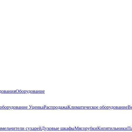
дования
Оборудование
 оборудование
Уценка
Распродажа
Климатическое оборудование
В
змельчители сухарей
Духовые шкафы
Мясорубки
Кипятильники
П