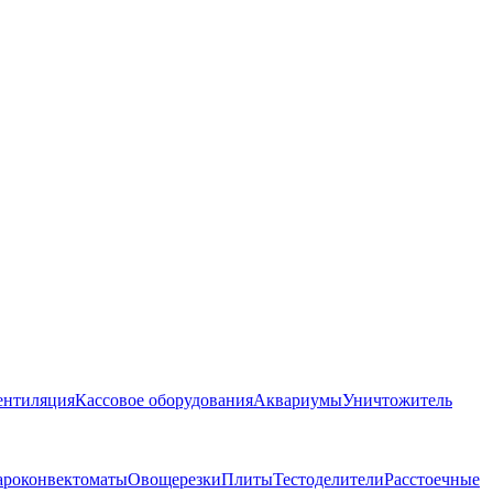
ентиляция
Кассовое оборудования
Аквариумы
Уничтожитель
ароконвектоматы
Овощерезки
Плиты
Тестоделители
Расстоечные