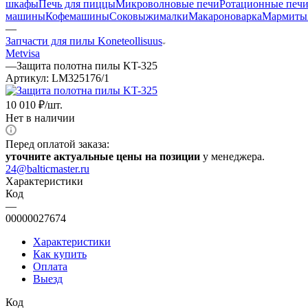
шкафы
Печь для пиццы
Микроволновые печи
Ротационные печ
машины
Кофемашины
Соковыжималки
Макароноварка
Мармиты
—
Запчасти для пилы Koneteollisuus
Metvisa
—
Защита полотна пилы KT-325
Артикул:
LM325176/1
10 010
₽
/шт.
Нет в наличии
Перед оплатой заказа:
уточните актуальные цены на позиции
у менеджера.
24@balticmaster.ru
Характеристики
Код
—
00000027674
Характеристики
Как купить
Оплата
Выезд
Код