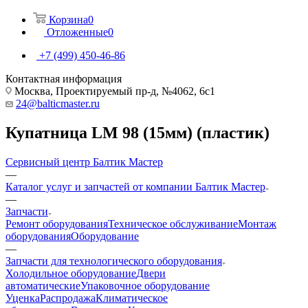
Корзина
0
Отложенные
0
+7 (499) 450-46-86
Контактная информация
Москва, Проектируемый пр-д, №4062, 6с1
24@balticmaster.ru
Купатница LM 98 (15мм) (пластик)
Сервисный центр Балтик Мастер
—
Каталог услуг и запчастей от компании Балтик Мастер
—
Запчасти
Ремонт оборудования
Техническое обслуживание
Монтаж
оборудования
Оборудование
—
Запчасти для технологического оборудования
Холодильное оборудование
Двери
автоматические
Упаковочное оборудование
Уценка
Распродажа
Климатическое