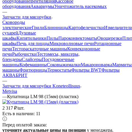
оборудование
Вентиляция
Кассовое
оборудования
Аквариумы
Уничтожитель насекомых
—
Запчасти для мясорубки
Cковороды
электрические
Грили
Блиннницы
Картофелечистки
Измельчител
сухарей
Духовые
шкафы
Кипятильники
Пилы
Пароконвектоматы
Овощерезки
Пли
шкафы
Печь для пиццы
Микроволновые печи
Ротационные
печи
Тестораскаточные машины
Конвекционные
печи
Рыбочистки
Тестомесы, миксеры,
блендеры
Слайсеры
Посудомоечные
машины
Кофемашины
Соковыжималки
Макароноварка
Мармиты
машины
Фритюрницы
Термостаты
Фильтры BWT
Фильтры
АКВАБРИТ
—
Запчасти для мясорубки Koneteollisuus
Metvisa
—
Купатница LM 98 (15мм) (пластик)
2 317
₽
/шт.
Есть в наличии: 11
Перед оплатой заказа:
уточните актуальные цены на позиции
у менеджера.