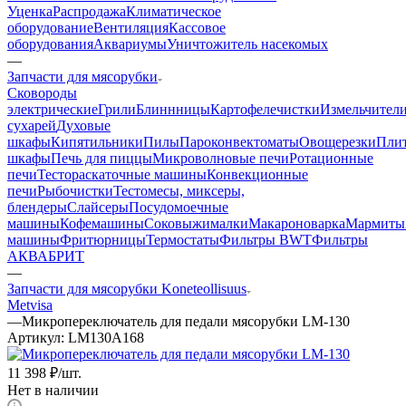
Уценка
Распродажа
Климатическое
оборудование
Вентиляция
Кассовое
оборудования
Аквариумы
Уничтожитель насекомых
—
Запчасти для мясорубки
Cковороды
электрические
Грили
Блиннницы
Картофелечистки
Измельчител
сухарей
Духовые
шкафы
Кипятильники
Пилы
Пароконвектоматы
Овощерезки
Пли
шкафы
Печь для пиццы
Микроволновые печи
Ротационные
печи
Тестораскаточные машины
Конвекционные
печи
Рыбочистки
Тестомесы, миксеры,
блендеры
Слайсеры
Посудомоечные
машины
Кофемашины
Соковыжималки
Макароноварка
Мармиты
машины
Фритюрницы
Термостаты
Фильтры BWT
Фильтры
АКВАБРИТ
—
Запчасти для мясорубки Koneteollisuus
Metvisa
—
Микропереключатель для педали мясорубки LM-130
Артикул:
LM130A168
11 398
₽
/шт.
Нет в наличии