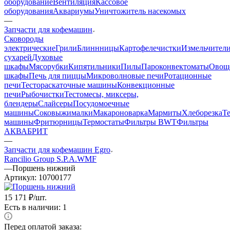
оборудование
Вентиляция
Кассовое
оборудования
Аквариумы
Уничтожитель насекомых
—
Запчасти для кофемашин
Cковороды
электрические
Грили
Блиннницы
Картофелечистки
Измельчител
сухарей
Духовые
шкафы
Мясорубки
Кипятильники
Пилы
Пароконвектоматы
Овощ
шкафы
Печь для пиццы
Микроволновые печи
Ротационные
печи
Тестораскаточные машины
Конвекционные
печи
Рыбочистки
Тестомесы, миксеры,
блендеры
Слайсеры
Посудомоечные
машины
Соковыжималки
Макароноварка
Мармиты
Хлеборезка
Т
машины
Фритюрницы
Термостаты
Фильтры BWT
Фильтры
АКВАБРИТ
—
Запчасти для кофемашин Egro
Rancilio Group S.P.A.
WMF
—
Поршень нижний
Артикул:
10700177
15 171
₽
/шт.
Есть в наличии: 1
Перед оплатой заказа: