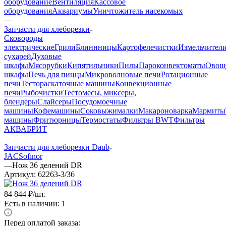
оборудование
Вентиляция
Кассовое
оборудования
Аквариумы
Уничтожитель насекомых
—
Запчасти для хлеборезки
Cковороды
электрические
Грили
Блиннницы
Картофелечистки
Измельчител
сухарей
Духовые
шкафы
Мясорубки
Кипятильники
Пилы
Пароконвектоматы
Овощ
шкафы
Печь для пиццы
Микроволновые печи
Ротационные
печи
Тестораскаточные машины
Конвекционные
печи
Рыбочистки
Тестомесы, миксеры,
блендеры
Слайсеры
Посудомоечные
машины
Кофемашины
Соковыжималки
Макароноварка
Мармиты
машины
Фритюрницы
Термостаты
Фильтры BWT
Фильтры
АКВАБРИТ
—
Запчасти для хлеборезки Daub
JAC
Sofinor
—
Нож 36 делений DR
Артикул:
62263-3/36
84 844
₽
/шт.
Есть в наличии: 1
Перед оплатой заказа: