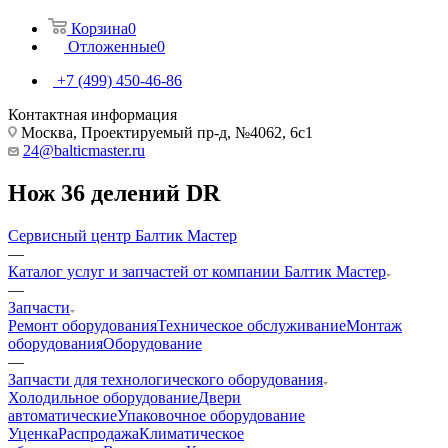
Корзина
0
Отложенные
0
+7 (499) 450-46-86
Контактная информация
Москва, Проектируемый пр-д, №4062, 6с1
24@balticmaster.ru
Нож 36 делений DR
Сервисный центр Балтик Мастер
—
Каталог услуг и запчастей от компании Балтик Мастер
—
Запчасти
Ремонт оборудования
Техническое обслуживание
Монтаж
оборудования
Оборудование
—
Запчасти для технологического оборудования
Холодильное оборудование
Двери
автоматические
Упаковочное оборудование
Уценка
Распродажа
Климатическое